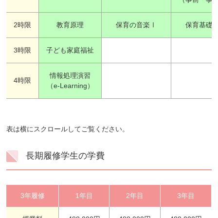
2時限
教育原理
保育の音楽Ⅰ
保育基礎
3時限
子ども家庭福祉
情報処理演習
4時限
（e-Learning）
表は横にスクロールしてご覧ください。
長期履修学生の学費
3年履修
1年目
2年目
3年目