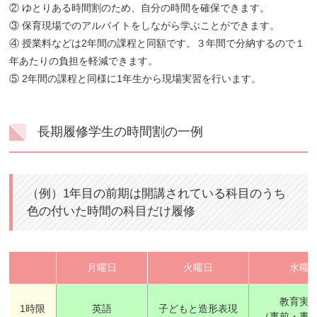
② ゆとりある時間割のため、自分の時間を確保できます。
③ 保育現場でのアルバイトをしながら学ぶことができます。
④ 授業料などは2年間の課程と同額です。３年間で分納するので１
年あたりの負担を軽減できます。
⑤ 2年間の課程と同様に1年生から現場実習を行います。
長期履修学生の時間割の一例
（例）1年目の前期は開講されている科目のうち
色の付いた時間の科目だけ履修
月曜日
火曜日
水曜
教育実
1時限
英語
子どもと造形表現
（事前・事