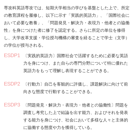
専攻科英語専攻では、短期大学相当の学びを基盤とした上で、所定
の教育課程を履修し、以下に示す「実践的英語力」、「国際社会に
おいて必要な教養」、「問題発見・解決力・表現力・他者との協働
性」を身につけた者に修了を認定する。さらに所定の単位を修得
し、大学改革支援・学位授与機構の審査を経ることで学士（文学）
の学位が授与される。
ESDP1
〔実践的英語力〕国際社会で活躍するために必要な英語
力を身につけ、また自らの専門分野について特に優れた
英語力をもって理解し表現することができる。
ESDP2
〔行動力〕自己を客観的に評価し、課題解決に向けて前
向きな態度で行動することができる。
ESDP3
〔問題発見・解決力・表現力・他者との協働性〕問題を
調査し考究した上で結論を出す能力、およびそれを発表
する能力を身につけ、社会において多様な人々と主体的
に協働する態度や力を獲得している。