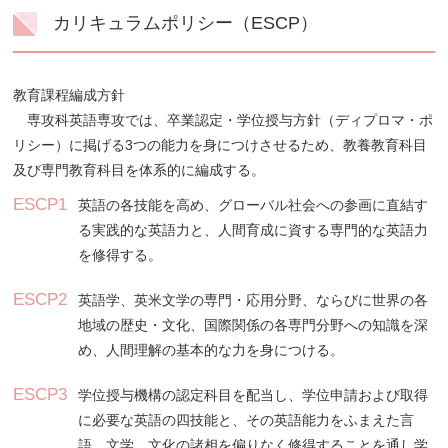
カリキュラムポリシー（ESCP）
教育課程編成方針
専攻科英語専攻では、卒業認定・学位授与方針（ディプロマ・ポ
リシー）に掲げる3つの能力を身につけさせるため、教養教育科目
及び専門教育科目を体系的に編成する。
ESCP1
英語の各技能を高め、グローバル社会への参画に直結す
る実践的な英語力と、人間育成に資する専門的な英語力
を修得する。
ESCP2
英語学、英米文学の専門・応用分野、ならびに世界の各
地域の歴史・文化、国際関係の各専門分野への知識を深
め、人間理解の基本的な力を身につける。
ESCP3
学位授与機構の認定科目を配当し、学位申請および取得
に必要な英語の四技能と、その英語能力をふまえた言
語、文学、文化の諸相を偏りなく修得することを通し学