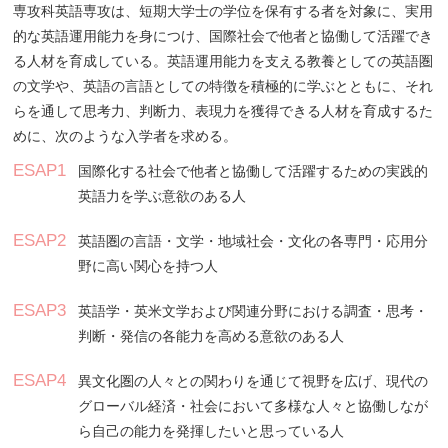
専攻科英語専攻は、短期大学士の学位を保有する者を対象に、実用
的な英語運用能力を身につけ、国際社会で他者と協働して活躍でき
る人材を育成している。英語運用能力を支える教養としての英語圏
の文学や、英語の言語としての特徴を積極的に学ぶとともに、それ
らを通して思考力、判断力、表現力を獲得できる人材を育成するた
めに、次のような入学者を求める。
ESAP1
国際化する社会で他者と協働して活躍するための実践的
英語力を学ぶ意欲のある人
ESAP2
英語圏の言語・文学・地域社会・文化の各専門・応用分
野に高い関心を持つ人
ESAP3
英語学・英米文学および関連分野における調査・思考・
判断・発信の各能力を高める意欲のある人
ESAP4
異文化圏の人々との関わりを通じて視野を広げ、現代の
グローバル経済・社会において多様な人々と協働しなが
ら自己の能力を発揮したいと思っている人