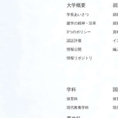
大学概要
就
学長あいさつ
就
建学の精神・沿革
就
3つのポリシー
資
認証評価
イ
情報公開
編
情報リポジトリ
学科
国
保育科
保
現代教養学科
現