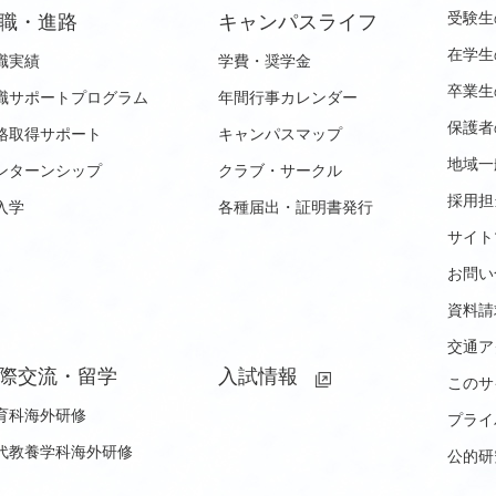
受験生
職・進路
キャンパスライフ
在学生
職実績
学費・奨学金
卒業生
職サポートプログラム
年間行事カレンダー
保護者
格取得サポート
キャンパスマップ
地域一
ンターンシップ
クラブ・サークル
採用担
入学
各種届出・証明書発行
サイト
お問い
資料請
交通ア
際交流・留学
入試情報
このサ
育科海外研修
プライ
代教養学科海外研修
公的研