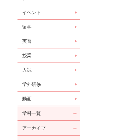
イベント
留学
実習
授業
入試
学外研修
動画
学科一覧
アーカイブ