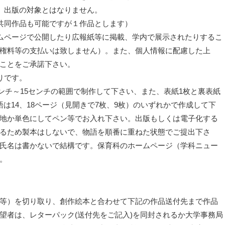
、出版の対象とはなりません。
共同作品も可能ですが１作品とします）
ムページで公開したり広報紙等に掲載、学内で展示されたりするこ
権料等の支払いは致しません）。また、個人情報に配慮した上
ことをご承諾下さい。
りです。
ンチ～15センチの範囲で制作して下さい、また、表紙1枚と裏表紙
は14、18ページ（見開きで7枚、9枚）のいずれかで作成して下
地か単色にしてペン等でお入れ下さい。出版もしくは電子化する
るため製本はしないで、物語を順番に重ねた状態でご提出下さ
氏名は書かないで結構です。保育科のホームページ（学科ニュー
。
等）を切り取り、創作絵本と合わせて下記の作品送付先まで作品
望者は、レターパック(送付先をご記入)を同封されるか大学事務局