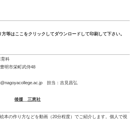
り方等はここをクリックしてダウンロードして印刷して下さい。
保育科
知県豊明市栄町武侍48
acollege.ac.jp 担当：吉見昌弘
後援 三恵社
絵本の作り方などを動画（20分程度）でご紹介します。個人で視