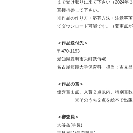
まで受け取りに来て下さい（2024
直接持参して下さい。
※作品の作り方・応募方法・注意事項
てダウンロード可能です。（変更点が
＜作品送付先＞
〒470‐1193
愛知県豊明市栄町武侍48
名古屋短期大学保育科 担当：吉見昌
＜作品の賞＞
優秀賞１点、入賞２点以内、特別賞数
※そのうち２点を絵本で出版の予
＜審査員＞
大谷岳(学長)
吉見昌弘(保育科長)