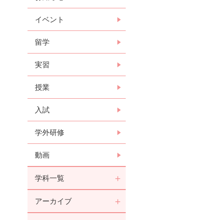
イベント
留学
実習
授業
入試
学外研修
動画
学科一覧
アーカイブ