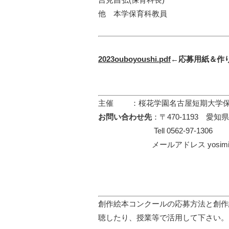
他 本学保育科教員
2023ouboyoushi.pdf
←応募用紙＆作
主催 ：桜花学園名古屋短期大学
お問い合わせ先
：〒470‐1193 愛
Tell 0562‐97‐1306
メールアドレス yosimi@nagoy
創作絵本コンクールの応募方法と創作
聴したり、授業等で活用して下さい。