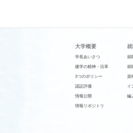
大学概要
就
学長あいさつ
就
建学の精神・沿革
就
3つのポリシー
資
認証評価
イ
情報公開
編
情報リポジトリ