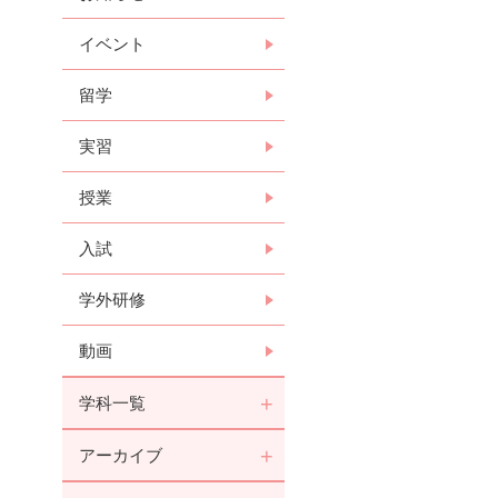
イベント
留学
実習
授業
入試
学外研修
動画
学科一覧
アーカイブ