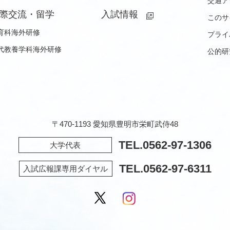
交通ア
際交流・留学
入試情報
このサ
育科海外研修
プライ
代教養学科海外研修
公的研
〒470-1193 愛知県豊明市栄町武侍48
TEL.
0562-97-1306
大学代表
TEL.
0562-97-6311
入試広報課専用ダイヤル