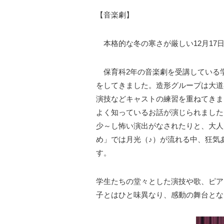
【音楽劇】
本格的な冬の寒さが厳しい
12
月
17
保育科
2
年の音楽劇を受講している
をしてきました。造形グループは大道
演技などキャストの練習を重ねてきま
よく知っているお話が演じられました
少～し怖い演出がなされたりと、大人
め」では月光（♪）が流れる中、狂気
す。
学生たちの堂々とした演技や歌、ピア
子とはひと味異なり、感動の舞台とな