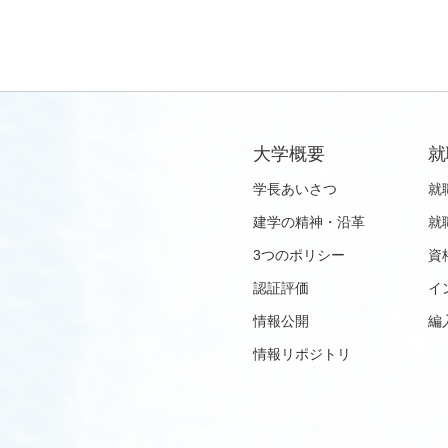
大学概要
就
学長あいさつ
就
建学の精神・沿革
就
3つのポリシー
資
認証評価
イ
情報公開
編
情報リポジトリ