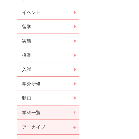
イベント
留学
実習
授業
入試
学外研修
動画
学科一覧
アーカイブ