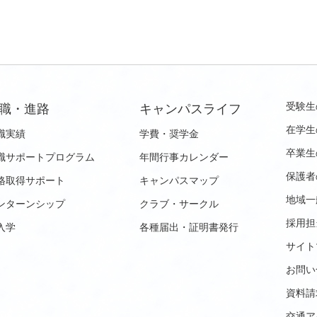
受験生
職・進路
キャンパスライフ
在学生
職実績
学費・奨学金
卒業生
職サポートプログラム
年間行事カレンダー
保護者
格取得サポート
キャンパスマップ
地域一
ンターンシップ
クラブ・サークル
採用担
入学
各種届出・証明書発行
サイト
お問い
資料請
交通ア