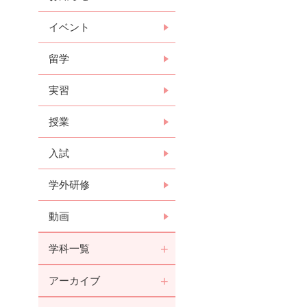
イベント
留学
実習
授業
入試
学外研修
動画
学科一覧
アーカイブ