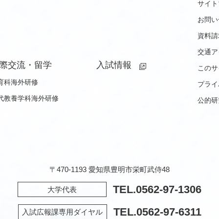
サイト
お問い
資料請
交通ア
際交流・留学
入試情報
このサ
育科海外研修
プライ
代教養学科海外研修
公的研
〒470-1193 愛知県豊明市栄町武侍48
TEL.
0562-97-1306
大学代表
TEL.
0562-97-6311
入試広報課専用ダイヤル