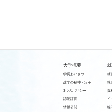
大学概要
就
学長あいさつ
就
建学の精神・沿革
就
3つのポリシー
資
認証評価
イ
情報公開
編