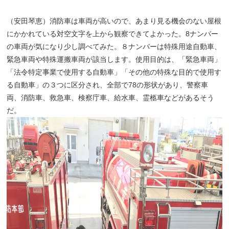
（安田琴恵）消防車は車両が高いので、あまり見る機会のない屋根
にかかれている対空文字を上から観察できてよかった。
8
ナンバー
の車両が気になり少し調べてみた。８ナンバーは特殊用途自動車、
緊急車両や特殊運搬車両が該当します。使用目的は、「緊急車両」
「法令特定事業で使用する自動車」「その他の特殊な目的で使用す
る自動車」の３つに区分され、全部で
78
の形状があり、警察車
両、消防車、救急車、検察庁車、給水車、霊柩車などがあるそう
だ。