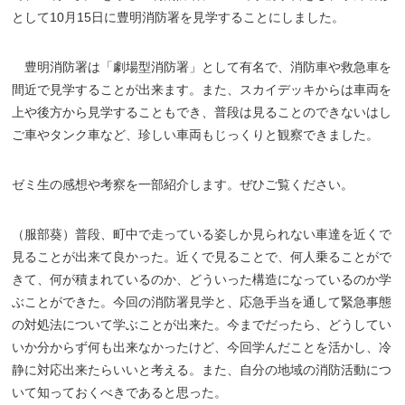
として
10
月
15
日に豊明消防署を見学することにしました。
豊明消防署は「劇場型消防署」として有名で、消防車や救急車を
間近で見学することが出来ます。また、スカイデッキからは車両を
上や後方から見学することもでき、普段は見ることのできないはし
ご車やタンク車など、珍しい車両もじっくりと観察できました。
ゼミ生の感想や考察を一部紹介します。ぜひご覧ください。
（服部葵）普段、町中で走っている姿しか見られない車達を近くで
見ることが出来て良かった。近くで見ることで、何人乗ることがで
きて、何が積まれているのか、どういった構造になっているのか学
ぶことができた。今回の消防署見学と、応急手当を通して緊急事態
の対処法について学ぶことが出来た。今までだったら、どうしてい
いか分からず何も出来なかったけど、今回学んだことを活かし、冷
静に対応出来たらいいと考える。また、自分の地域の消防活動につ
いて知っておくべきであると思った。