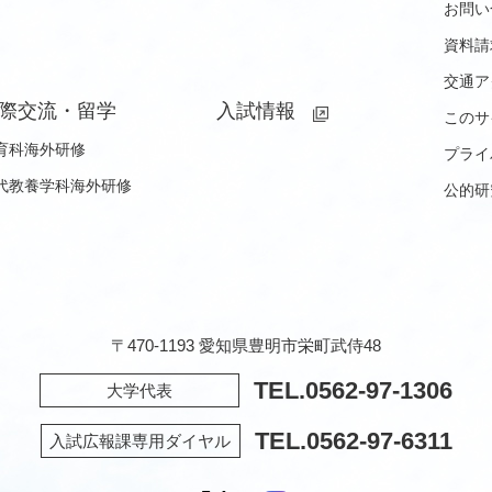
お問い
資料請
交通ア
際交流・留学
入試情報
このサ
育科海外研修
プライ
代教養学科海外研修
公的研
〒470-1193 愛知県豊明市栄町武侍48
TEL.
0562-97-1306
大学代表
TEL.
0562-97-6311
入試広報課専用ダイヤル