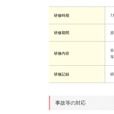
研修時期
7
研修期間
原
会
研修内容
等
研修記録
研
事故等の対応