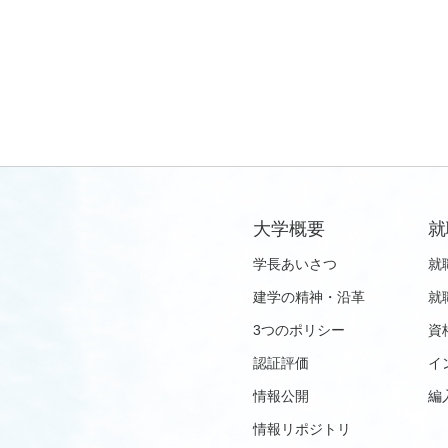
大学概要
就
学長あいさつ
就
建学の精神・沿革
就
3つのポリシー
資
認証評価
イ
情報公開
編
情報リポジトリ