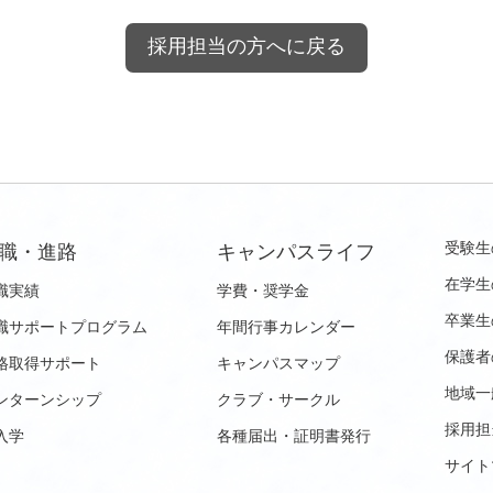
採用担当の方へに戻る
受験生
職・進路
キャンパスライフ
在学生
職実績
学費・奨学金
卒業生
職サポートプログラム
年間行事カレンダー
保護者
格取得サポート
キャンパスマップ
地域一
ンターンシップ
クラブ・サークル
採用担
入学
各種届出・証明書発行
サイト