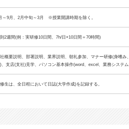
月～9月、2月中旬～3月 ※授業開講時期を除く。
則2週間(例：実研修10日間、7h/日×10日間＝70時間)
社概要説明、部署説明、業界説明、朝礼参加、マナー研修(身嗜み
)、支店(支社)見学、パソコン基本操作(word、excel、業務シス
修生は、全日程において日誌(大学作成)を記録する。