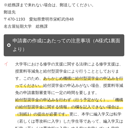
※総務課まで来れない場合は、郵送してください。
郵送先
〒470-1193 愛知県豊明市栄町武侍48
名古屋短期大学 総務課
申請書の作成にあたっての注意事項（A様式1裏面
より）
イ
大学等における修学の支援に関する法律による修学支援は、
授業料等減免と給付型奨学金により行うこととしておりま
す。このため、
あらかじめ機構に給付型奨学金の申込みを行
ってください。
給付奨学金の申込みがない場合、授業料等減
免の申請書類審査等に一定の時間を要します。
給付型奨学金の申込みを行わず（行う予定がなく）、「機構
の給付型奨学金に関する情報」の欄を記入できない場合は、
（別紙1）の提出が必要です。
更に、本学に編入学又は転学
（若しくは専攻科に入学）した学生等であって、編入学又は