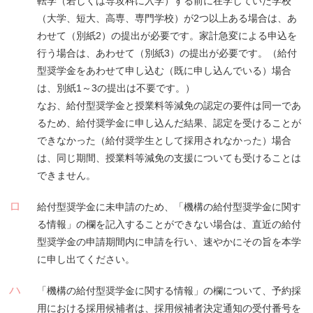
転学（若しくは専攻科に入学）する前に在学していた学校
（大学、短大、高専、専門学校）が2つ以上ある場合は、あ
わせて（別紙2）の提出が必要です。家計急変による申込を
行う場合は、あわせて（別紙3）の提出が必要です。（給付
型奨学金をあわせて申し込む（既に申し込んでいる）場合
は、別紙1～3の提出は不要です。）
なお、給付型奨学金と授業料等減免の認定の要件は同一であ
るため、給付奨学金に申し込んだ結果、認定を受けることが
できなかった（給付奨学生として採用されなかった）場合
は、同じ期間、授業料等減免の支援についても受けることは
できません。
ロ
給付型奨学金に未申請のため、「機構の給付型奨学金に関す
る情報」の欄を記入することができない場合は、直近の給付
型奨学金の申請期間内に申請を行い、速やかにその旨を本学
に申し出てください。
ハ
「機構の給付型奨学金に関する情報」の欄について、予約採
用における採用候補者は、採用候補者決定通知の受付番号を